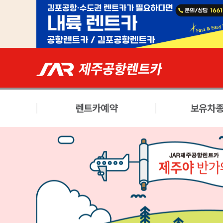
렌트카예약
보유차