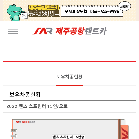
보유차종현황
보유차종현황
2022 벤츠 스프린터 15인/오토