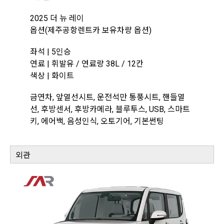
2025 더 뉴 레이
옵션(제주공항렌트카 보유차량 옵션)
좌석 | 5인승
연료 | 휘발유 / 연료량 38L / 12칸
색상 | 화이트
금연차, 앞열선시트, 운전석만 통풍시트, 핸들열
선, 후방센서, 후방카메라, 블루투스, USB, 스마트
키, 에어백, 음성인식, 오토기어, 기본썬팅
외관